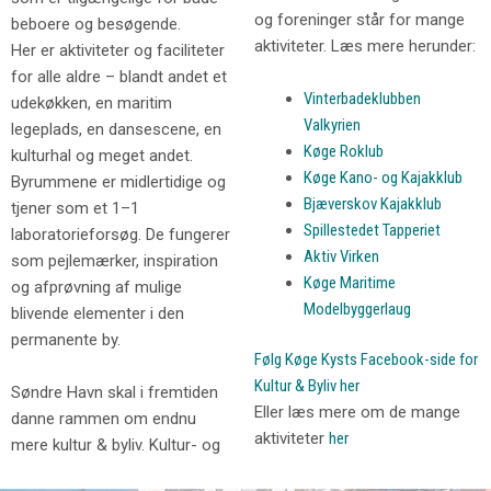
og foreninger står for mange
beboere og besøgende.
aktiviteter. Læs mere herunder:
Her er aktiviteter og faciliteter
for alle aldre – blandt andet et
Vinterbadeklubben
udekøkken, en maritim
Valkyrien
legeplads, en dansescene, en
Køge Roklub
kulturhal og meget andet.
Køge Kano- og Kajakklub
Byrummene er midlertidige og
Bjæverskov Kajakklub
tjener som et 1–1
Spillestedet Tapperiet
laboratorieforsøg. De fungerer
Aktiv Virken
som pejlemærker, inspiration
Køge Maritime
og afprøvning af mulige
Modelbyggerlaug
blivende elementer i den
permanente by.
Følg Køge Kysts Facebook-side for
Kultur & Byliv her
Søndre Havn skal i fremtiden
Eller læs mere om de mange
danne rammen om endnu
aktiviteter
her
mere kultur & byliv. Kultur- og