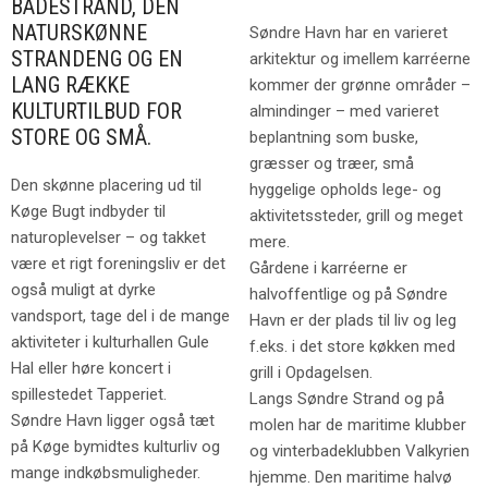
BADESTRAND, DEN
NATURSKØNNE
Søndre Havn har en varieret
STRANDENG OG EN
arkitektur og imellem karréerne
LANG RÆKKE
kommer der grønne områder –
KULTURTILBUD FOR
almindinger – med varieret
STORE OG SMÅ.
beplantning som buske,
græsser og træer, små
Den skønne placering ud til
hyggelige opholds lege- og
Køge Bugt indbyder til
aktivitetssteder, grill og meget
naturoplevelser – og takket
mere.
være et rigt foreningsliv er det
Gårdene i karréerne er
også muligt at dyrke
halvoffentlige og på Søndre
vandsport, tage del i de mange
Havn er der plads til liv og leg
aktiviteter i kulturhallen Gule
f.eks. i det store køkken med
Hal eller høre koncert i
grill i Opdagelsen.
spillestedet Tapperiet.
Langs Søndre Strand og på
Søndre Havn ligger også tæt
molen har de maritime klubber
på Køge bymidtes kulturliv og
og vinterbadeklubben Valkyrien
mange indkøbsmuligheder.
hjemme. Den maritime halvø