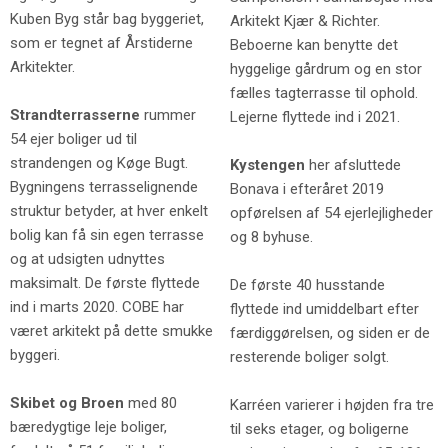
Kuben Byg står bag byggeriet,
Arkitekt Kjær & Richter.
som er tegnet af Årstiderne
Beboerne kan benytte det
Arkitekter.
hyggelige gårdrum og en stor
fælles tagterrasse til ophold.
Strandterrasserne
rummer
Lejerne flyttede ind i 2021.
54 ejer boliger ud til
strandengen og Køge Bugt.
Kystengen
her afsluttede
Bygningens terrasselignende
Bonava i efteråret 2019
struktur betyder, at hver enkelt
opførelsen af 54 ejerlejligheder
bolig kan få sin egen terrasse
og 8 byhuse.
og at udsigten udnyttes
maksimalt. De første flyttede
De første 40 husstande
ind i marts 2020. COBE har
flyttede ind umiddelbart efter
været arkitekt på dette smukke
færdiggørelsen, og siden er de
byggeri.
resterende boliger solgt.
Skibet og Broen
med 80
Karréen varierer i højden fra tre
bæredygtige leje boliger,
til seks etager, og boligerne