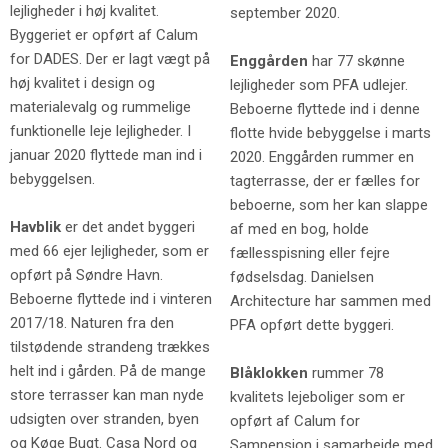
lejligheder i høj kvalitet.
september 2020.
Byggeriet er opført af Calum
for DADES. Der er lagt vægt på
Enggården
har 77 skønne
høj kvalitet i design og
lejligheder som PFA udlejer.
materialevalg og rummelige
Beboerne flyttede ind i denne
funktionelle leje lejligheder. I
flotte hvide bebyggelse i marts
januar 2020 flyttede man ind i
2020. Enggården rummer en
bebyggelsen.
tagterrasse, der er fælles for
beboerne, som her kan slappe
Havblik
er det andet byggeri
af med en bog, holde
med 66 ejer lejligheder, som er
fællesspisning eller fejre
opført på Søndre Havn.
fødselsdag. Danielsen
Beboerne flyttede ind i vinteren
Architecture har sammen med
2017/18. Naturen fra den
PFA opført dette byggeri.
tilstødende strandeng trækkes
helt ind i gården. På de mange
Blåklokken
rummer 78
store terrasser kan man nyde
kvalitets lejeboliger som er
udsigten over stranden, byen
opført af Calum for
og Køge Bugt. Casa Nord og
Sampension i samarbejde med