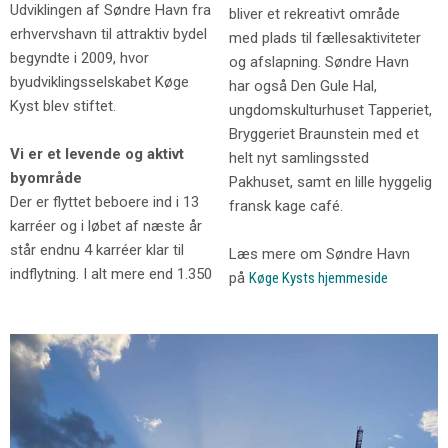
Udviklingen af Søndre Havn fra
bliver et rekreativt område
erhvervshavn til attraktiv bydel
med plads til fællesaktiviteter
begyndte i 2009, hvor
og afslapning. Søndre Havn
byudviklingsselskabet Køge
har også Den Gule Hal,
Kyst blev stiftet.
ungdomskulturhuset Tapperiet,
Bryggeriet Braunstein med et
Vi er et levende og aktivt
helt nyt samlingssted
byområde
Pakhuset, samt en lille hyggelig
Der er flyttet beboere ind i 13
fransk kage café.
karréer og i løbet af næste år
står endnu 4 karréer klar til
Læs mere om Søndre Havn
indflytning. I alt mere end 1.350
på
Køge Kysts hjemmeside