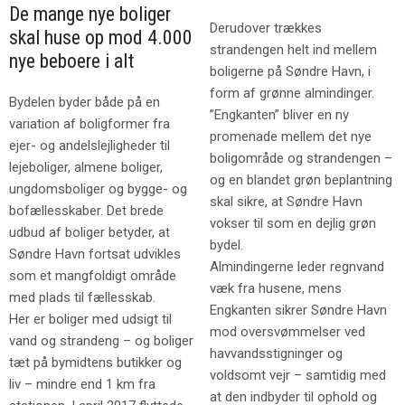
De mange nye boliger
Derudover trækkes
skal huse op mod 4.000
strandengen helt ind mellem
nye beboere i alt
boligerne på Søndre Havn, i
form af grønne almindinger.
Bydelen byder både på en
”Engkanten” bliver en ny
variation af boligformer fra
promenade mellem det nye
ejer- og andelslejligheder til
boligområde og strandengen –
lejeboliger, almene boliger,
og en blandet grøn beplantning
ungdomsboliger og bygge- og
skal sikre, at Søndre Havn
bofællesskaber. Det brede
vokser til som en dejlig grøn
udbud af boliger betyder, at
bydel.
Søndre Havn fortsat udvikles
Almindingerne leder regnvand
som et mangfoldigt område
væk fra husene, mens
med plads til fællesskab.
Engkanten sikrer Søndre Havn
Her er boliger med udsigt til
mod oversvømmelser ved
vand og strandeng – og boliger
havvandsstigninger og
tæt på bymidtens butikker og
voldsomt vejr – samtidig med
liv – mindre end 1 km fra
at den indbyder til ophold og