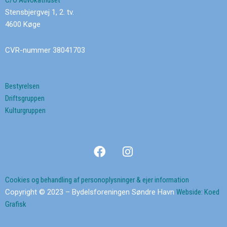
C/O Advokathuset
Stensbjergvej 1, 2. tv.
4600 Køge
CVR-nummer 38041703
Bestyrelsen
Driftsgruppen
Kulturgruppen
F
I
a
n
c
s
e
t
Cookies og behandling af personoplysninger & ejer information
b
a
Copyright © 2023 – Bydelsforeningen Søndre Havn
Webside: Koed
o
g
Grafisk
o
r
k
a