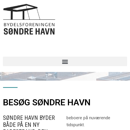
Gå
til
indholdet
BESØG SØNDRE HAVN
SØNDRE HAVN BYDER
beboere på nuværende
BÅDE PÅ EN NY
tidspunkt.