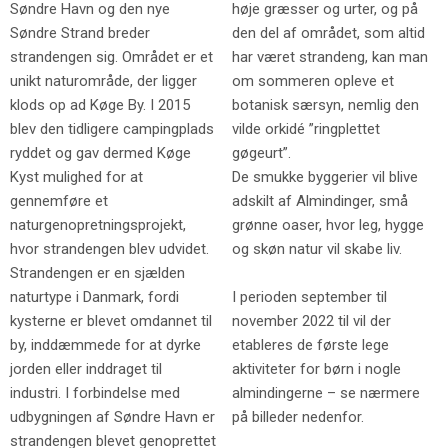
Søndre Havn og den nye
høje græsser og urter, og på
Søndre Strand breder
den del af området, som altid
strandengen sig. Området er et
har været strandeng, kan man
unikt naturområde, der ligger
om sommeren opleve et
klods op ad Køge By. I 2015
botanisk særsyn, nemlig den
blev den tidligere campingplads
vilde orkidé ”ringplettet
ryddet og gav dermed Køge
gøgeurt”.
Kyst mulighed for at
De smukke byggerier vil blive
gennemføre et
adskilt af Almindinger, små
naturgenopretningsprojekt,
grønne oaser, hvor leg, hygge
hvor strandengen blev udvidet.
og skøn natur vil skabe liv.
Strandengen er en sjælden
naturtype i Danmark, fordi
I perioden september til
kysterne er blevet omdannet til
november 2022 til vil der
by, inddæmmede for at dyrke
etableres de første lege
jorden eller inddraget til
aktiviteter for børn i nogle
industri. I forbindelse med
almindingerne – se nærmere
udbygningen af Søndre Havn er
på billeder nedenfor.
strandengen blevet genoprettet