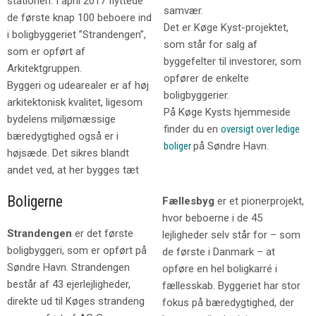
stationen. I april 2017 flyttede
samvær.
de første knap 100 beboere ind
Det er Køge Kyst-projektet,
i boligbyggeriet ”Strandengen”,
som står for salg af
som er opført af
byggefelter til investorer, som
Arkitektgruppen.
opfører de enkelte
Byggeri og udearealer er af høj
boligbyggerier.
arkitektonisk kvalitet, ligesom
På Køge Kysts hjemmeside
bydelens miljømæssige
finder du en
oversigt over ledige
bæredygtighed også er i
boliger
på Søndre Havn.
højsæde. Det sikres blandt
andet ved, at her bygges tæt
Boligerne
Fællesbyg
er et pionerprojekt,
hvor beboerne i de 45
Strandengen
er det første
lejligheder selv står for – som
boligbyggeri, som er opført på
de første i Danmark – at
Søndre Havn. Strandengen
opføre en hel boligkarré i
består af 43 ejerlejligheder,
fællesskab. Byggeriet har stor
direkte ud til Køges strandeng
fokus på bæredygtighed, der