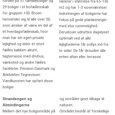
fordelt på 51 familieboliger og
varierer i størrelse fra 65-136
29 boliger i et bofællesskab
m2 og har 1-3 soveværelser.
for gruppen +50. Broen
Indretningen af boligerne har
henvender sig til alle over 50,
fokus på gode planløsninger
som ønsker af være en del af
med stor rummelighed.
et hverdagsfælleskab, hvor
Derudover udnyttes dagslyset
man har sin egen private
optimalt ved at alle
lejlighed og deler et stort
lejlighederne får sollys ind fra
fælles køkken-alrum,
to sider. De får desuden alle
tagterrasse med drivhus,
enten altan eller terrasse.
værksted og andre fælles
faciliteter. Pension Danmark og
Arkitekten Tegnestuen
Vandkunsten har opført disse
boliger.
Strandengen og
og området givet tilbage til
Almindingerne
naturen.
Mellem det nye boligområde på
Området består af forskellige