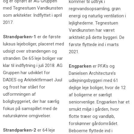
og er opført af AG Gruppen
kommer til udtryk i
med Tegnestuen Vandkunsten
regnvandsopsamling, grøn
som arkitekter. Indflyttet i april
energi og naturlig ventilation i
2017.
lejlighederne. Tegnestuen
Vandkunsten har været
Strandparken-1
er de første
arktitekt på dette byggeri. De
luksus lejeboliger, placeret med
første flyttede ind i marts
udsigt over strandengen og
2021.
stranden. De 65 leje boliger var
klar til indflytning i juli 2018. AG
Engparken
er PFA’s og
Gruppen har udviklet for
Danielsen Architecture’s
DADES og Arkitektfirmaet Juul
udlejningsbyggeri med 61
og frost har stået for
dejlige leje boliger, hvor de 12
udformningen af
af boligerne er særligt
boligbyggeriet, der har særlig
seniorvenlige. Engparken har et
fokus på samspillet med de
smukt miljø i gården, hvor
naturskønne omgivelser.
flotte træer og vandløb,
forskønner gårdområdet.
Strandparken-2
er 64 leje
Beboerne flyttede ind i