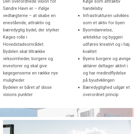
Den overordnede vision for
Køge som attraktiv
Søndre Havn er – ifølge
handelsby
vedtægterne – at skabe en
Infrastrukturen udvikles
enestående, attraktiv og
som et aktiv for byen
bæredygtig bydel, der styrker
Byomdannelse,
Køges rolle i
arkitektur og byggeri
Hovedstadsområdet.
udføres kreativt og i høj
Bydelen skal tiltrække
kvalitet
virksomheder, borgere og
Byens borgere og øvrige
investorer og skal give
aktører deltager aktivt i
køgegenserne en række nye
og har medindflydelse
muligheder.
på byudviklingen
Bydelen er båret af disse
Bæredygtighed udgør et
visions punkter:
overordnet princip