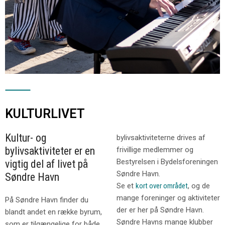
KULTURLIVET
Kultur- og
bylivsaktiviteterne drives af
bylivsaktiviteter er en
frivillige medlemmer og
Bestyrelsen i Bydelsforeningen
vigtig del af livet på
Søndre Havn.
Søndre Havn
Se et
kort over området
, og de
mange foreninger og aktiviteter
På Søndre Havn finder du
der er her på Søndre Havn.
blandt andet en række byrum,
Søndre Havns mange klubber
som er tilgængelige for både